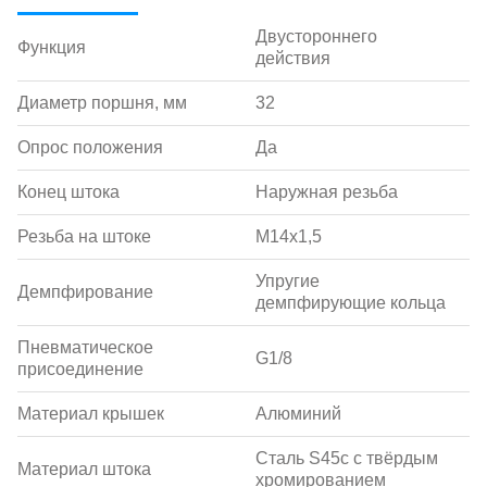
Двустороннего
Функция
действия
Диаметр поршня, мм
32
Опрос положения
Да
Конец штока
Наружная резьба
Резьба на штоке
M14x1,5
Упругие
Демпфирование
демпфирующие кольца
Пневматическое
G1/8
присоединение
Материал крышек
Алюминий
Сталь S45c с твёрдым
Материал штока
хромированием