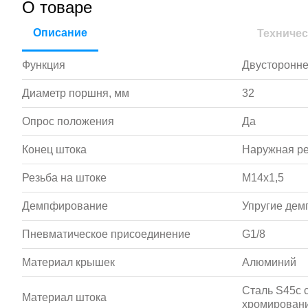
О товаре
Описание
Техничес
Функция
Двусторонне
Диаметр поршня, мм
32
Опрос положения
Да
Конец штока
Наружная р
Резьба на штоке
M14x1,5
Демпфирование
Упругие де
Пневматическое присоединение
G1/8
Материал крышек
Алюминий
Сталь S45c 
Материал штока
хромирован