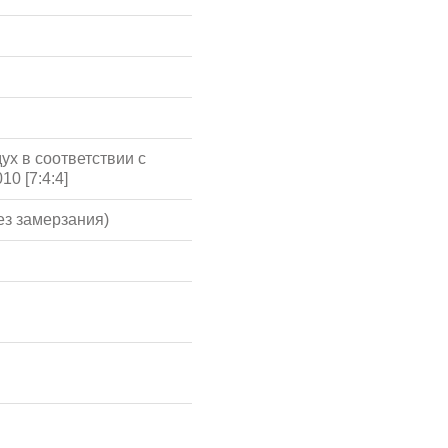
ух в соответствии с
10 [7:4:4]
ез замерзания)