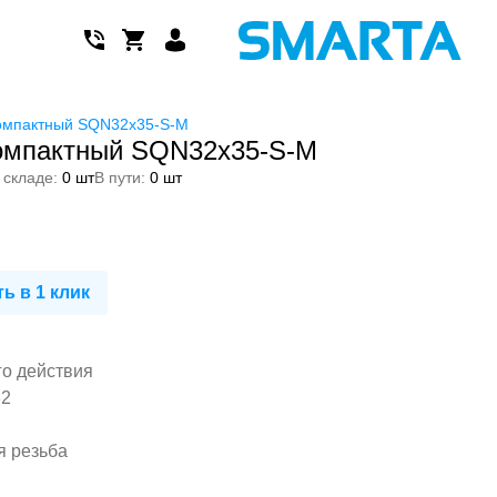
омпактный SQN32x35-S-M
омпактный SQN32x35-S-M
 складе:
0 шт
В пути:
0 шт
ь в 1 клик
го действия
32
я резьба