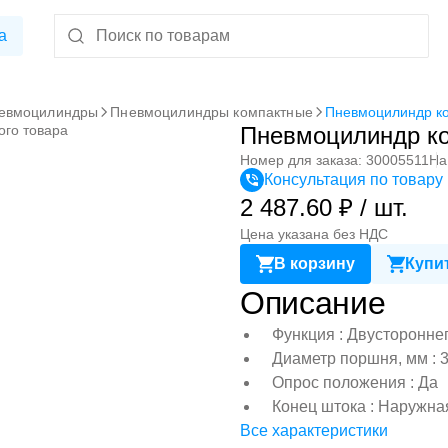
а
евмоцилиндры
Пневмоцилиндры компактные
Пневмоцилиндр к
ого товара
Пневмоцилиндр к
Номер для заказа: 30005511
На
Консультация по товару
2 487.60 ₽ / шт.
Цена указана без НДС
В корзину
Купит
Описание
Функция : Двусторонне
Диаметр поршня, мм : 
Опрос положения : Да
Конец штока : Наружна
Все характеристики