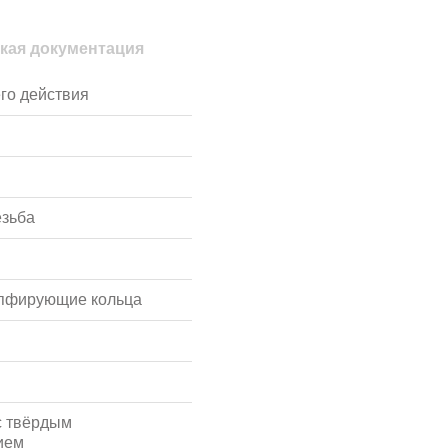
кая документация
го действия
езьба
мпфирующие кольца
с твёрдым
ием