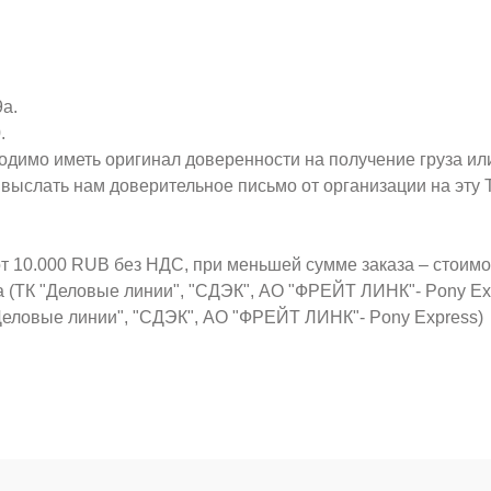
9а.
.
ходимо иметь оригинал доверенности на получение груза ил
о выслать нам доверительное письмо от организации на эт
от 10.000 RUB без НДС, при меньшей сумме заказа – стоим
а (ТК "Деловые линии", "СДЭК", АО "ФРЕЙТ ЛИНК"- Pony Ex
Деловые линии", "СДЭК", АО "ФРЕЙТ ЛИНК"- Pony Express)