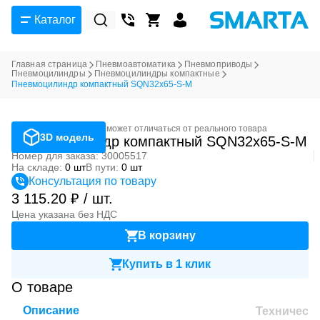
Каталог
Главная страница
Пневмоавтоматика
Пневмоприводы
Пневмоцилиндры
Пневмоцилиндры компактные
Пневмоцилиндр компактный SQN32x65-S-M
Фотография может отличаться от реального товара
3D модель
Пневмоцилиндр компактный SQN32x65-S-M
Номер для заказа: 30005517
На складе:
0 шт
В пути:
0 шт
Консультация по товару
3 115.20 ₽ / шт.
Цена указана без НДС
В корзину
Купить в 1 клик
О товаре
Описание
Техническ