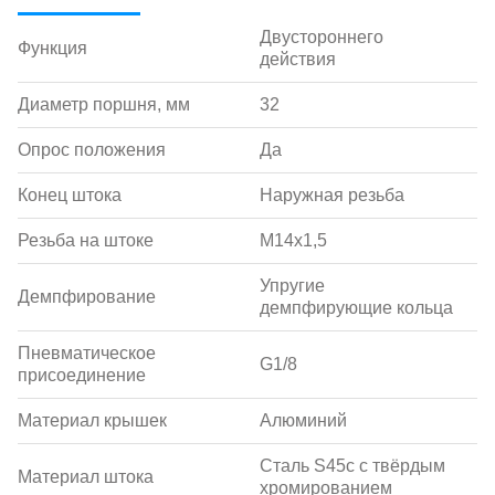
Двустороннего
Функция
действия
Диаметр поршня, мм
32
Опрос положения
Да
Конец штока
Наружная резьба
Резьба на штоке
M14x1,5
Упругие
Демпфирование
демпфирующие кольца
Пневматическое
G1/8
присоединение
Материал крышек
Алюминий
Сталь S45c с твёрдым
Материал штока
хромированием