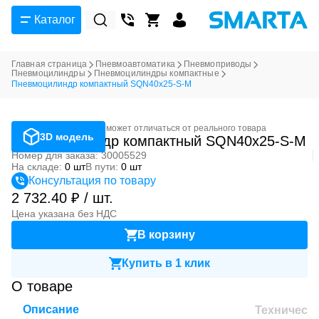
Каталог
Главная страница
Пневмоавтоматика
Пневмоприводы
Пневмоцилиндры
Пневмоцилиндры компактные
Пневмоцилиндр компактный SQN40x25-S-M
Фотография может отличаться от реального товара
3D модель
Пневмоцилиндр компактный SQN40x25-S-M
Номер для заказа: 30005529
На складе:
0 шт
В пути:
0 шт
Консультация по товару
2 732.40 ₽ / шт.
Цена указана без НДС
В корзину
Купить в 1 клик
О товаре
Описание
Техническ