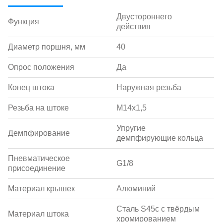
Двустороннего
Функция
действия
Диаметр поршня, мм
40
Опрос положения
Да
Конец штока
Наружная резьба
Резьба на штоке
M14x1,5
Упругие
Демпфирование
демпфирующие кольца
Пневматическое
G1/8
присоединение
Материал крышек
Алюминий
Сталь S45c с твёрдым
Материал штока
хромированием