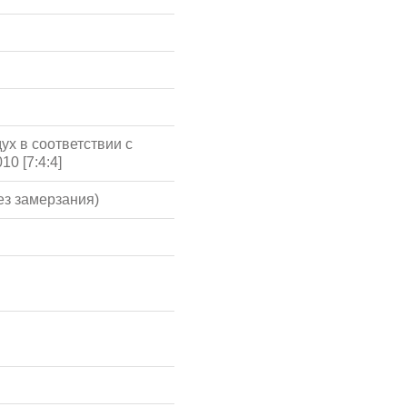
ух в соответствии с
10 [7:4:4]
ез замерзания)