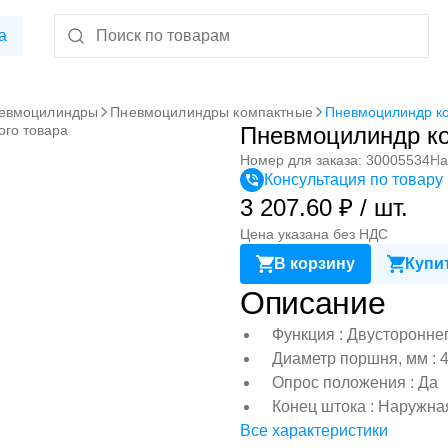
а
евмоцилиндры
Пневмоцилиндры компактные
Пневмоцилиндр к
ого товара
Пневмоцилиндр к
Номер для заказа: 30005534
На
Консультация по товару
3 207.60 ₽ / шт.
Цена указана без НДС
В корзину
Купит
Описание
Функция : Двусторонне
Диаметр поршня, мм : 
Опрос положения : Да
Конец штока : Наружна
Все характеристики