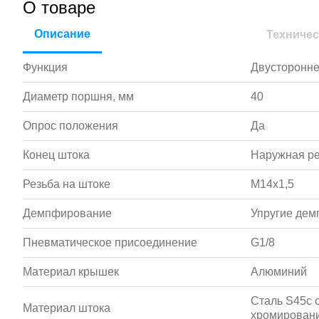
О товаре
Описание
Техничес
Функция
Двусторонне
Диаметр поршня, мм
40
Опрос положения
Да
Конец штока
Наружная р
Резьба на штоке
M14x1,5
Демпфирование
Упругие де
Пневматическое присоединение
G1/8
Материал крышек
Алюминий
Сталь S45c 
Материал штока
хромирован