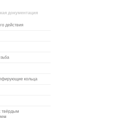
кая документация
го действия
езьба
мпфирующие кольца
с твёрдым
ием