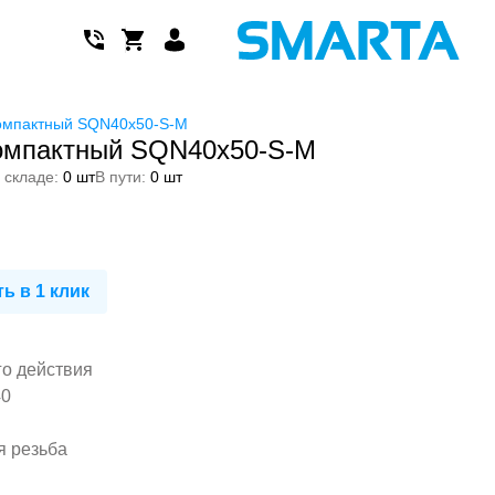
омпактный SQN40x50-S-M
омпактный SQN40x50-S-M
 складе:
0 шт
В пути:
0 шт
ь в 1 клик
го действия
40
я резьба