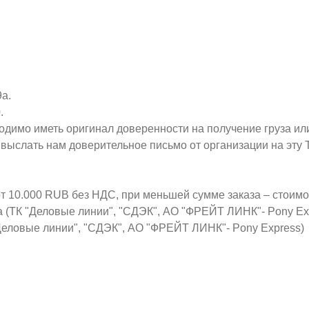
9а.
.
ходимо иметь оригинал доверенности на получение груза ил
о выслать нам доверительное письмо от организации на эт
от 10.000 RUB без НДС, при меньшей сумме заказа – стоим
а (ТК "Деловые линии", "СДЭК", АО "ФРЕЙТ ЛИНК"- Pony Ex
Деловые линии", "СДЭК", АО "ФРЕЙТ ЛИНК"- Pony Express)