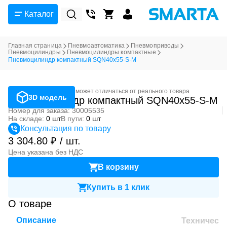
Каталог
Главная страница
Пневмоавтоматика
Пневмоприводы
Пневмоцилиндры
Пневмоцилиндры компактные
Пневмоцилиндр компактный SQN40x55-S-M
Фотография может отличаться от реального товара
3D модель
Пневмоцилиндр компактный SQN40x55-S-M
Номер для заказа: 30005535
На складе:
0 шт
В пути:
0 шт
Консультация по товару
3 304.80 ₽ / шт.
Цена указана без НДС
В корзину
Купить в 1 клик
О товаре
Описание
Техническ