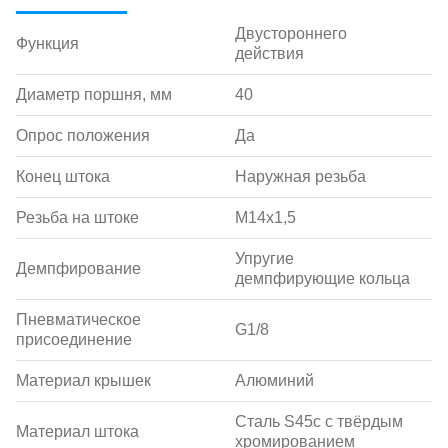
Двустороннего
Функция
действия
Диаметр поршня, мм
40
Опрос положения
Да
Конец штока
Наружная резьба
Резьба на штоке
M14x1,5
Упругие
Демпфирование
демпфирующие кольца
Пневматическое
G1/8
присоединение
Материал крышек
Алюминий
Сталь S45c с твёрдым
Материал штока
хромированием