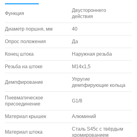
Двустороннего
Функция
действия
Диаметр поршня, мм
40
Опрос положения
Да
Конец штока
Наружная резьба
Резьба на штоке
M14x1,5
Упругие
Демпфирование
демпфирующие кольца
Пневматическое
G1/8
присоединение
Материал крышек
Алюминий
Сталь S45c с твёрдым
Материал штока
хромированием