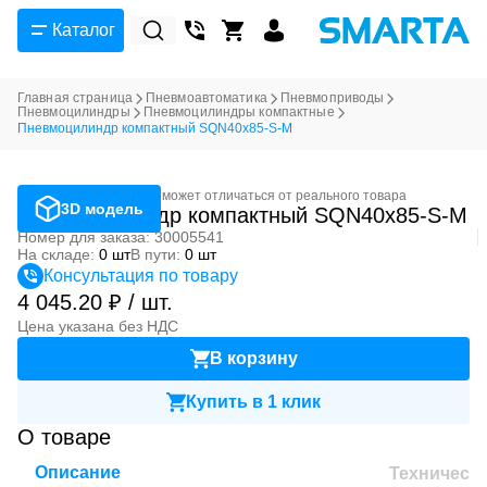
Каталог
Главная страница
Пневмоавтоматика
Пневмоприводы
Пневмоцилиндры
Пневмоцилиндры компактные
Пневмоцилиндр компактный SQN40x85-S-M
Фотография может отличаться от реального товара
3D модель
Пневмоцилиндр компактный SQN40x85-S-M
Номер для заказа: 30005541
На складе:
0 шт
В пути:
0 шт
Консультация по товару
4 045.20 ₽ / шт.
Цена указана без НДС
В корзину
Купить в 1 клик
О товаре
Описание
Техническ