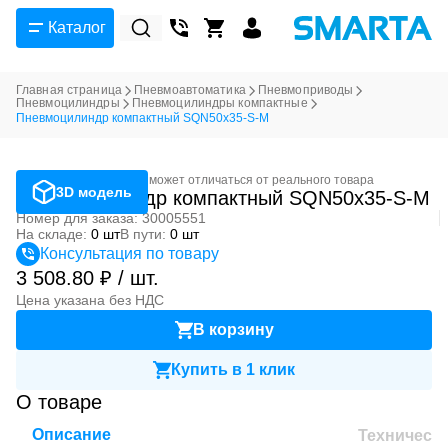
Каталог
Главная страница
Пневмоавтоматика
Пневмоприводы
Пневмоцилиндры
Пневмоцилиндры компактные
Пневмоцилиндр компактный SQN50x35-S-M
Фотография может отличаться от реального товара
3D модель
Пневмоцилиндр компактный SQN50x35-S-M
Номер для заказа: 30005551
На складе:
0 шт
В пути:
0 шт
Консультация по товару
3 508.80 ₽ / шт.
Цена указана без НДС
В корзину
Купить в 1 клик
О товаре
Описание
Техническ