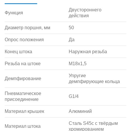
Двустороннего
Функция
действия
Диаметр поршня, мм
50
Опрос положения
Да
Конец штока
Наружная резьба
Резьба на штоке
M18х1,5
Упругие
Демпфирование
демпфирующие кольца
Пневматическое
G1/4
присоединение
Материал крышек
Алюминий
Сталь S45c с твёрдым
Материал штока
хромированием