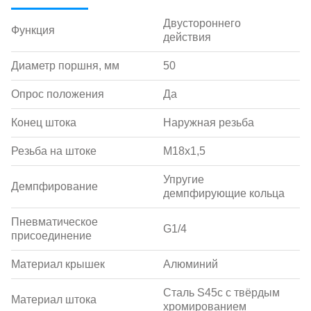
Двустороннего
Функция
действия
Диаметр поршня, мм
50
Опрос положения
Да
Конец штока
Наружная резьба
Резьба на штоке
M18х1,5
Упругие
Демпфирование
демпфирующие кольца
Пневматическое
G1/4
присоединение
Материал крышек
Алюминий
Сталь S45c с твёрдым
Материал штока
хромированием