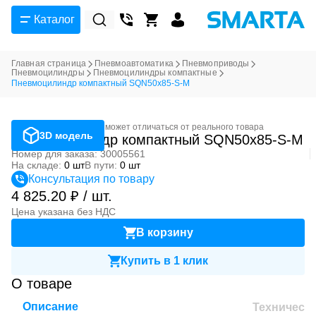
Каталог
Главная страница
Пневмоавтоматика
Пневмоприводы
Пневмоцилиндры
Пневмоцилиндры компактные
Пневмоцилиндр компактный SQN50x85-S-M
Фотография может отличаться от реального товара
3D модель
Пневмоцилиндр компактный SQN50x85-S-M
Номер для заказа: 30005561
На складе:
0 шт
В пути:
0 шт
Консультация по товару
4 825.20 ₽ / шт.
Цена указана без НДС
В корзину
Купить в 1 клик
О товаре
Описание
Техническ