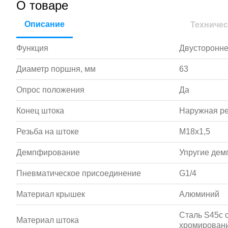
О товаре
Описание
Техничес
Функция
Двусторонне
Диаметр поршня, мм
63
Опрос положения
Да
Конец штока
Наружная р
Резьба на штоке
M18х1,5
Демпфирование
Упругие де
Пневматическое присоединение
G1/4
Материал крышек
Алюминий
Сталь S45c 
Материал штока
хромирован