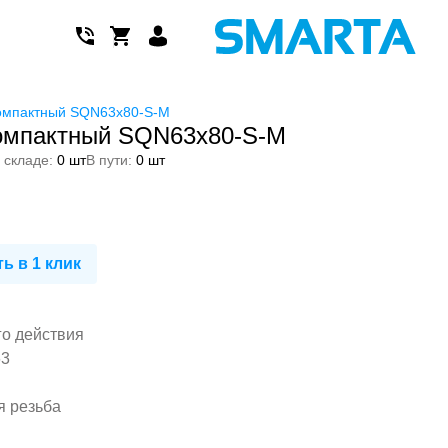
омпактный SQN63x80-S-M
омпактный SQN63x80-S-M
 складе:
0 шт
В пути:
0 шт
ь в 1 клик
го действия
63
я резьба