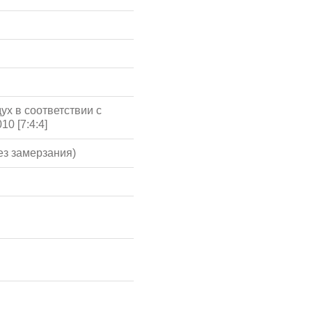
ух в соответствии с
10 [7:4:4]
ез замерзания)