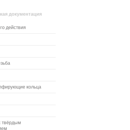
кая документация
го действия
езьба
мпфирующие кольца
с твёрдым
ием