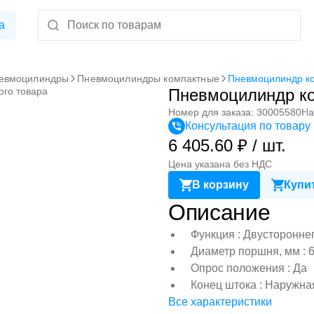
а
евмоцилиндры
Пневмоцилиндры компактные
Пневмоцилиндр к
ого товара
Пневмоцилиндр к
Номер для заказа: 30005580
На
Консультация по товару
6 405.60 ₽ / шт.
Цена указана без НДС
В корзину
Купит
Описание
Функция : Двусторонне
Диаметр поршня, мм : 
Опрос положения : Да
Конец штока : Наружна
Все характеристики