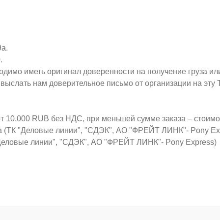
9а.
.
ходимо иметь оригинал доверенности на получение груза ил
о выслать нам доверительное письмо от организации на эт
от 10.000 RUB без НДС, при меньшей сумме заказа – стоим
а (ТК "Деловые линии", "СДЭК", АО "ФРЕЙТ ЛИНК"- Pony Ex
Деловые линии", "СДЭК", АО "ФРЕЙТ ЛИНК"- Pony Express)