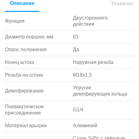
Описание
Техническ
Двустороннего
Функция
действия
Диаметр поршня, мм
63
Опрос положения
Да
Конец штока
Наружная резьба
Резьба на штоке
M18х1,5
Упругие
Демпфирование
демпфирующие кольца
Пневматическое
G1/4
присоединение
Материал крышек
Алюминий
Сталь S45c с твёрдым