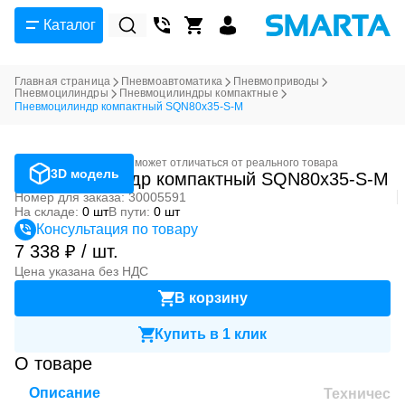
Каталог
Главная страница
Пневмоавтоматика
Пневмоприводы
Пневмоцилиндры
Пневмоцилиндры компактные
Пневмоцилиндр компактный SQN80x35-S-M
Фотография может отличаться от реального товара
3D модель
Пневмоцилиндр компактный SQN80x35-S-M
Номер для заказа: 30005591
На складе:
0 шт
В пути:
0 шт
Консультация по товару
7 338 ₽ / шт.
Цена указана без НДС
В корзину
Купить в 1 клик
О товаре
Описание
Техническ