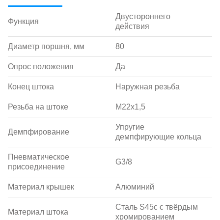
Двустороннего
Функция
действия
Диаметр поршня, мм
80
Опрос положения
Да
Конец штока
Наружная резьба
Резьба на штоке
M22х1,5
Упругие
Демпфирование
демпфирующие кольца
Пневматическое
G3/8
присоединение
Материал крышек
Алюминий
Сталь S45c с твёрдым
Материал штока
хромированием