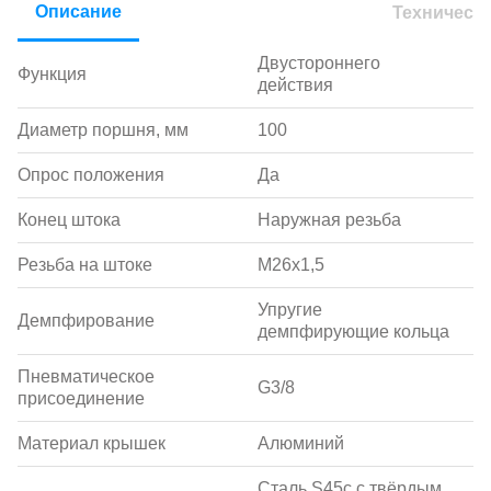
Описание
Техническ
Двустороннего
Функция
действия
Диаметр поршня, мм
100
Опрос положения
Да
Конец штока
Наружная резьба
Резьба на штоке
M26х1,5
Упругие
Демпфирование
демпфирующие кольца
Пневматическое
G3/8
присоединение
Материал крышек
Алюминий
Сталь S45c с твёрдым