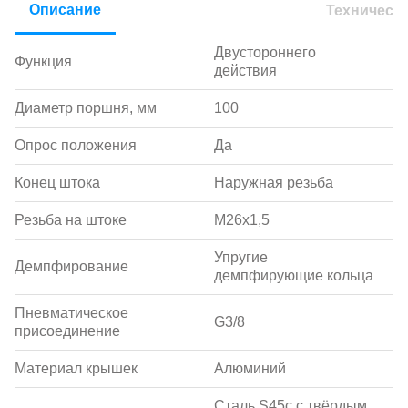
Описание
Техническ
Двустороннего
Функция
действия
Диаметр поршня, мм
100
Опрос положения
Да
Конец штока
Наружная резьба
Резьба на штоке
M26х1,5
Упругие
Демпфирование
демпфирующие кольца
Пневматическое
G3/8
присоединение
Материал крышек
Алюминий
Сталь S45c с твёрдым