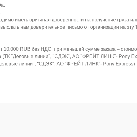
9а.
.
ходимо иметь оригинал доверенности на получение груза ил
о выслать нам доверительное письмо от организации на эт
от 10.000 RUB без НДС, при меньшей сумме заказа – стоим
а (ТК "Деловые линии", "СДЭК", АО "ФРЕЙТ ЛИНК"- Pony Ex
Деловые линии", "СДЭК", АО "ФРЕЙТ ЛИНК"- Pony Express)