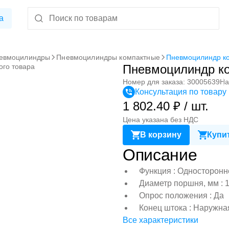
а
евмоцилиндры
Пневмоцилиндры компактные
Пневмоцилиндр к
ого товара
Пневмоцилиндр к
Номер для заказа: 30005639
На
Консультация по товару
1 802.40 ₽ / шт.
Цена указана без НДС
В корзину
Купит
Описание
Функция : Односторонн
Диаметр поршня, мм : 
Опрос положения : Да
Конец штока : Наружна
Все характеристики