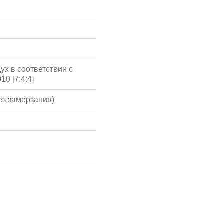
ух в соответствии с
10 [7:4:4]
ез замерзания)