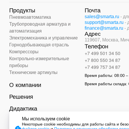
Продукты
Почта
sales@smarta.ru
- д
Пневмоавтоматика
support@smarta.ru
-
Трубопроводная арматура и
finance@smarta.ru
- 
автоматизация
Адрес
Электромеханика и управление
119607, Москва,
Мич
Горнодобывающая отрасль
Телефон
Компрессоры
+7 499 501 34 50
Контрольно-измерительные
+7 800 550 34 87
приборы
+7 499 757 34 87
Технические артикулы
Время работы:
08:00 –
Время работы склада:
О компании
Решения
Дидактика
Мы используем cookie
Контакты
Некоторые cookie необходимы для работы сайта и без
файлов cookie
и
Политика в отношении обработки пер