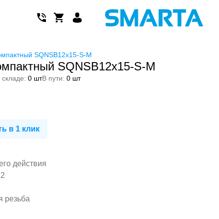
омпактный SQNSB12x15-S-M
омпактный SQNSB12x15-S-M
 складе:
0 шт
В пути:
0 шт
ь в 1 клик
его действия
12
я резьба