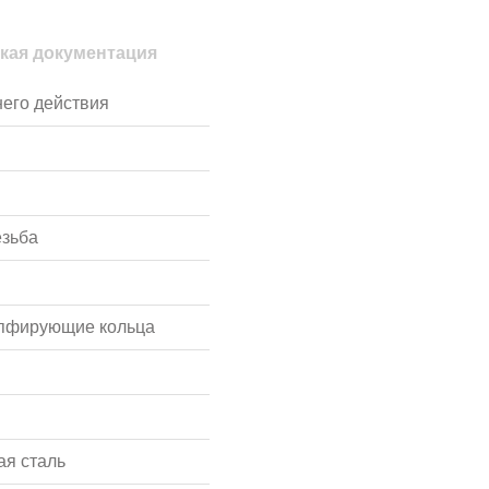
кая документация
его действия
езьба
мпфирующие кольца
я сталь