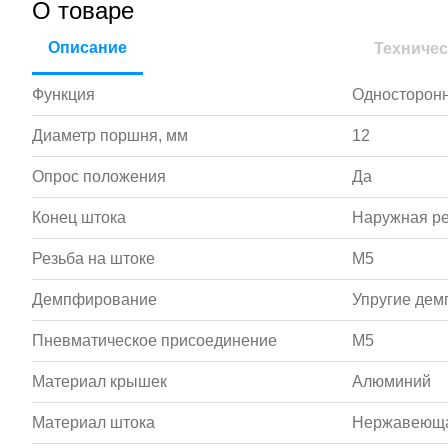
О товаре
Описание
Техничес
Функция
Односторонн
Диаметр поршня, мм
12
Опрос положения
Да
Конец штока
Наружная р
Резьба на штоке
M5
Демпфирование
Упругие де
Пневматическое присоединение
M5
Материал крышек
Алюминий
Материал штока
Нержавеюща