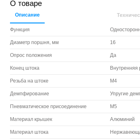
О товаре
Описание
Техничес
Функция
Односторонн
Диаметр поршня, мм
16
Опрос положения
Да
Конец штока
Внутренняя 
Резьба на штоке
M4
Демпфирование
Упругие де
Пневматическое присоединение
M5
Материал крышек
Алюминий
Материал штока
Нержавеюща