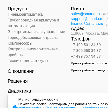
Продукты
Почта
sales@smarta.ru
- д
Пневмоавтоматика
support@smarta.ru
-
Трубопроводная арматура и
finance@smarta.ru
- 
автоматизация
Адрес
Электромеханика и управление
119607, Москва,
Мич
Горнодобывающая отрасль
Телефон
Компрессоры
+7 499 501 34 50
Контрольно-измерительные
+7 800 550 34 87
приборы
+7 499 757 34 87
Технические артикулы
Время работы:
08:00 –
Время работы склада:
О компании
Решения
Дидактика
Мы используем cookie
Контакты
Некоторые cookie необходимы для работы сайта и без
файлов cookie
и
Политика в отношении обработки пер