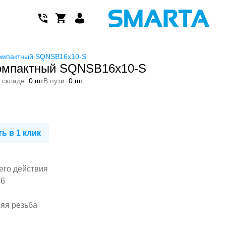
омпактный SQNSB16x10-S
омпактный SQNSB16x10-S
 складе:
0 шт
В пути:
0 шт
ь в 1 клик
его действия
16
няя резьба