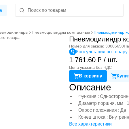
а
евмоцилиндры
Пневмоцилиндры компактные
Пневмоцилиндр к
ого товара
Пневмоцилиндр к
Номер для заказа: 30005650
На
Консультация по товару
1 761.60 ₽ / шт.
Цена указана без НДС
В корзину
Купит
Описание
Функция : Односторонн
Диаметр поршня, мм : 
Опрос положения : Да
Конец штока : Внутрен
Все характеристики