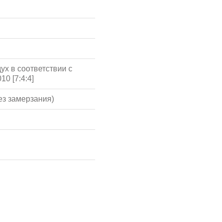
ух в соответствии с
10 [7:4:4]
ез замерзания)