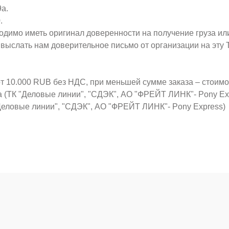
9а.
.
ходимо иметь оригинал доверенности на получение груза ил
о выслать нам доверительное письмо от организации на эт
от 10.000 RUB без НДС, при меньшей сумме заказа – стоим
а (ТК "Деловые линии", "СДЭК", АО "ФРЕЙТ ЛИНК"- Pony Ex
Деловые линии", "СДЭК", АО "ФРЕЙТ ЛИНК"- Pony Express)