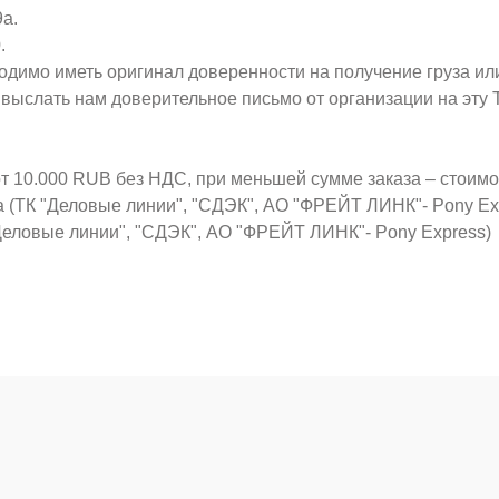
9а.
.
ходимо иметь оригинал доверенности на получение груза ил
о выслать нам доверительное письмо от организации на эт
от 10.000 RUB без НДС, при меньшей сумме заказа – стоим
а (ТК "Деловые линии", "СДЭК", АО "ФРЕЙТ ЛИНК"- Pony Ex
Деловые линии", "СДЭК", АО "ФРЕЙТ ЛИНК"- Pony Express)