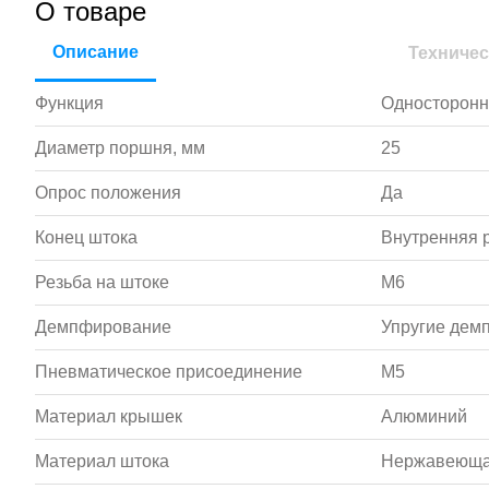
О товаре
Описание
Техничес
Функция
Односторонн
Диаметр поршня, мм
25
Опрос положения
Да
Конец штока
Внутренняя 
Резьба на штоке
M6
Демпфирование
Упругие дем
Пневматическое присоединение
M5
Материал крышек
Алюминий
Материал штока
Нержавеюща