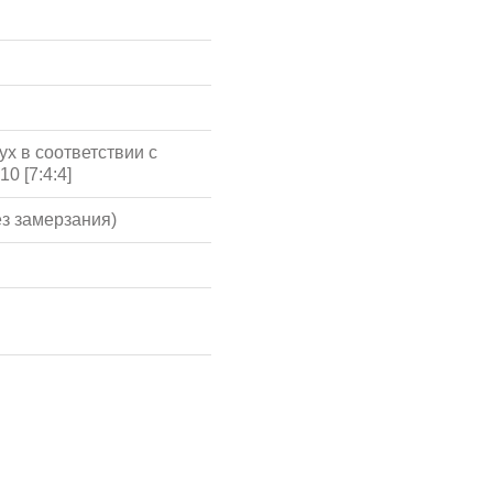
х в соответствии с
0 [7:4:4]
ез замерзания)