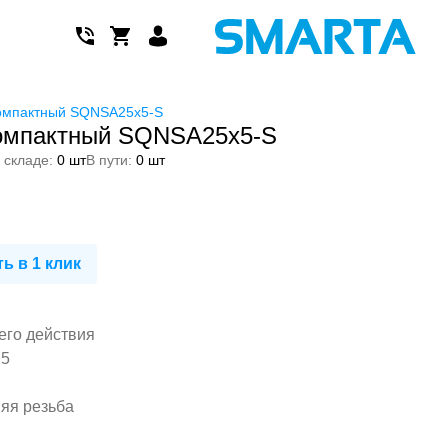
омпактный SQNSA25x5-S
омпактный SQNSA25x5-S
 складе:
0 шт
В пути:
0 шт
ь в 1 клик
его действия
25
няя резьба