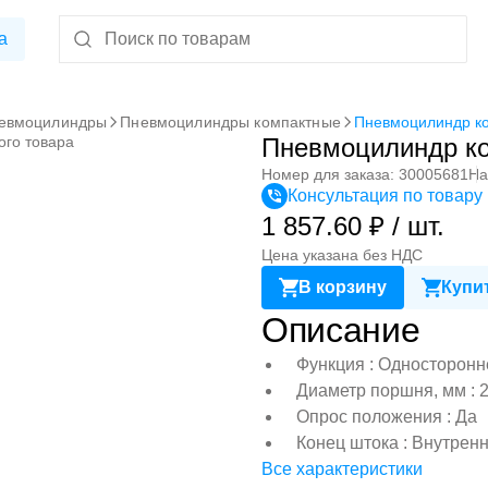
а
евмоцилиндры
Пневмоцилиндры компактные
Пневмоцилиндр к
ого товара
Пневмоцилиндр к
Номер для заказа: 30005681
На
Консультация по товару
1 857.60 ₽ / шт.
Цена указана без НДС
В корзину
Купит
Описание
Функция : Односторонн
Диаметр поршня, мм : 
Опрос положения : Да
Конец штока : Внутрен
Все характеристики