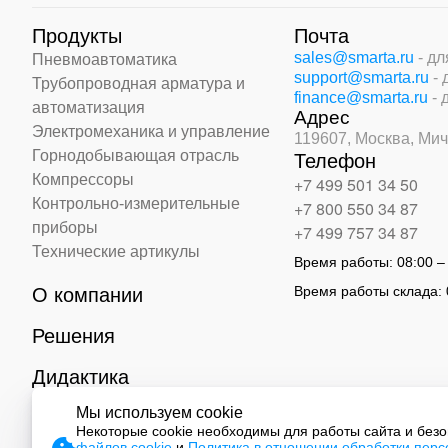
Продукты
Почта
sales@smarta.ru
- д
Пневмоавтоматика
support@smarta.ru
-
Трубопроводная арматура и
finance@smarta.ru
- 
автоматизация
Адрес
Электромеханика и управление
119607, Москва,
Мич
Горнодобывающая отрасль
Телефон
Компрессоры
+7 499 501 34 50
Контрольно-измерительные
+7 800 550 34 87
приборы
+7 499 757 34 87
Технические артикулы
Время работы:
08:00 –
Время работы склада:
О компании
Решения
Дидактика
Мы используем cookie
Контакты
Некоторые cookie необходимы для работы сайта и без
файлов cookie
и
Политика в отношении обработки пер