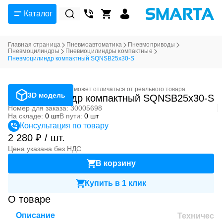
Каталог
Главная страница
Пневмоавтоматика
Пневмоприводы
Пневмоцилиндры
Пневмоцилиндры компактные
Пневмоцилиндр компактный SQNSB25x30-S
Фотография может отличаться от реального товара
3D модель
Пневмоцилиндр компактный SQNSB25x30-S
Номер для заказа: 30005698
На складе:
0 шт
В пути:
0 шт
Консультация по товару
2 280 ₽ / шт.
Цена указана без НДС
В корзину
Купить в 1 клик
О товаре
Описание
Техническ