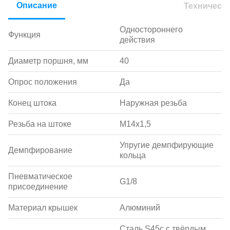
Описание
Техническ
Одностороннего
Функция
действия
Диаметр поршня, мм
40
Опрос положения
Да
Конец штока
Наружная резьба
Резьба на штоке
M14x1,5
Упругие демпфирующие
Демпфирование
кольца
Пневматическое
G1/8
присоединение
Материал крышек
Алюминий
Сталь S45c с твёрдым