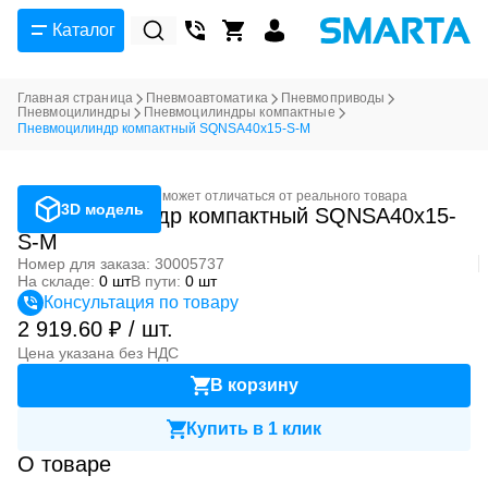
Каталог
Главная страница
Пневмоавтоматика
Пневмоприводы
Пневмоцилиндры
Пневмоцилиндры компактные
Пневмоцилиндр компактный SQNSA40x15-S-M
Фотография может отличаться от реального товара
3D модель
Пневмоцилиндр компактный SQNSA40x15-
S-M
Номер для заказа: 30005737
На складе:
0 шт
В пути:
0 шт
Консультация по товару
2 919.60 ₽ / шт.
Цена указана без НДС
В корзину
Купить в 1 клик
О товаре