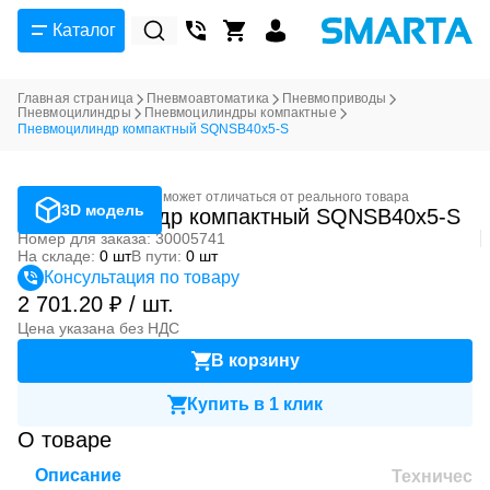
Каталог
Главная страница
Пневмоавтоматика
Пневмоприводы
Пневмоцилиндры
Пневмоцилиндры компактные
Пневмоцилиндр компактный SQNSB40x5-S
Фотография может отличаться от реального товара
3D модель
Пневмоцилиндр компактный SQNSB40x5-S
Номер для заказа: 30005741
На складе:
0 шт
В пути:
0 шт
Консультация по товару
2 701.20 ₽ / шт.
Цена указана без НДС
В корзину
Купить в 1 клик
О товаре
Описание
Техническ