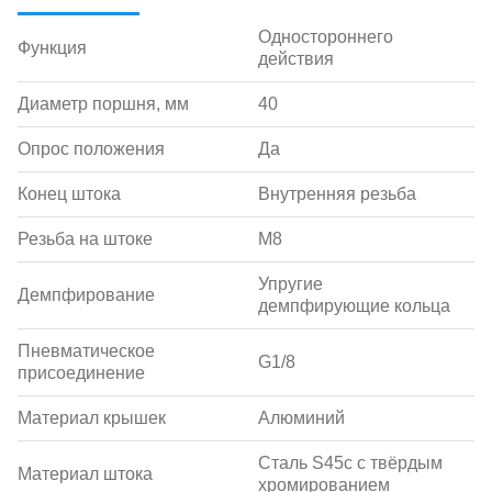
Одностороннего
Функция
действия
Диаметр поршня, мм
40
Опрос положения
Да
Конец штока
Внутренняя резьба
Резьба на штоке
M8
Упругие
Демпфирование
демпфирующие кольца
Пневматическое
G1/8
присоединение
Материал крышек
Алюминий
Сталь S45c с твёрдым
Материал штока
хромированием