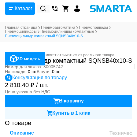
Каталог
Главная страница
Пневмоавтоматика
Пневмоприводы
Пневмоцилиндры
Пневмоцилиндры компактные
Пневмоцилиндр компактный SQNSB40x10-S
Фотография может отличаться от реального товара
3D модель
Пневмоцилиндр компактный SQNSB40x10-S
Номер для заказа: 30005742
На складе:
0 шт
В пути:
0 шт
Консультация по товару
2 810.40 ₽ / шт.
Цена указана без НДС
В корзину
Купить в 1 клик
О товаре
Описание
Техническ