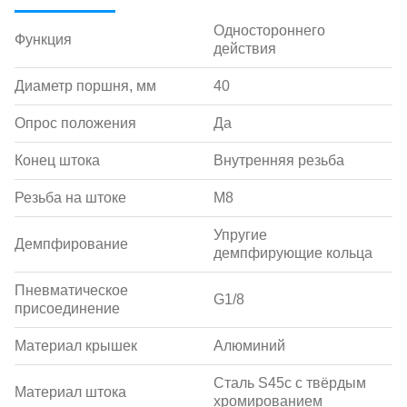
Одностороннего
Функция
действия
Диаметр поршня, мм
40
Опрос положения
Да
Конец штока
Внутренняя резьба
Резьба на штоке
M8
Упругие
Демпфирование
демпфирующие кольца
Пневматическое
G1/8
присоединение
Материал крышек
Алюминий
Сталь S45c с твёрдым
Материал штока
хромированием