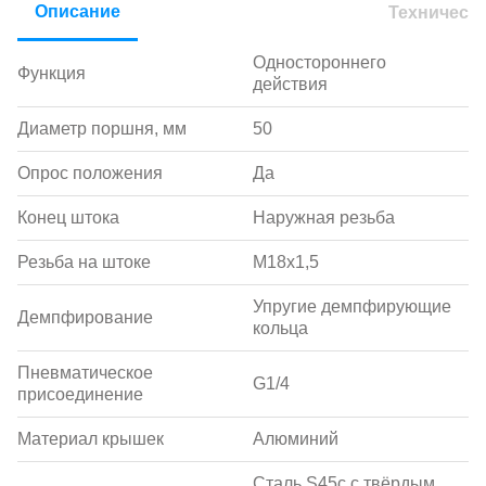
Описание
Техническ
Одностороннего
Функция
действия
Диаметр поршня, мм
50
Опрос положения
Да
Конец штока
Наружная резьба
Резьба на штоке
M18х1,5
Упругие демпфирующие
Демпфирование
кольца
Пневматическое
G1/4
присоединение
Материал крышек
Алюминий
Сталь S45c с твёрдым