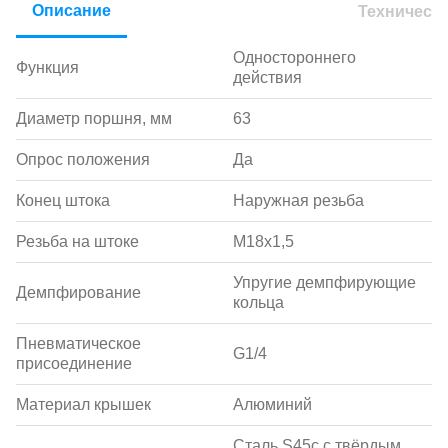
Описание
Техническ
Одностороннего
Функция
действия
Диаметр поршня, мм
63
Опрос положения
Да
Конец штока
Наружная резьба
Резьба на штоке
M18х1,5
Упругие демпфирующие
Демпфирование
кольца
Пневматическое
G1/4
присоединение
Материал крышек
Алюминий
Сталь S45c с твёрдым