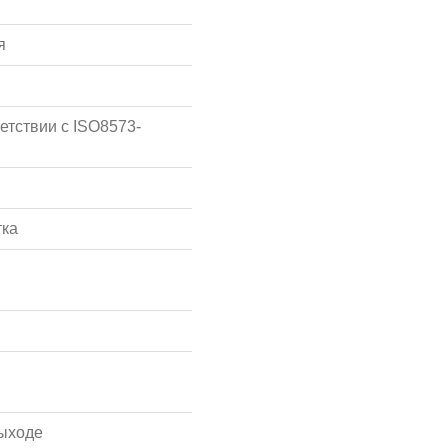
я
етствии с ISO8573-
тка
ыходе