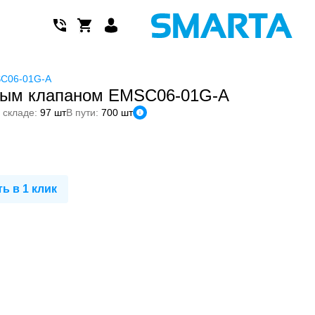
SC06-01G-A
тным клапаном EMSC06-01G-A
 складе:
97 шт
В пути:
700 шт
ь в 1 клик