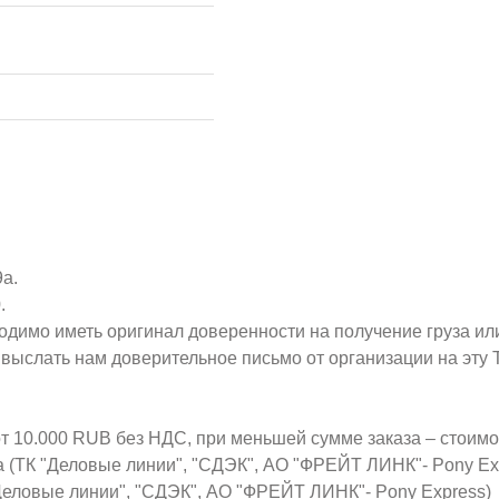
9а.
.
ходимо иметь оригинал доверенности на получение груза ил
о выслать нам доверительное письмо от организации на эт
от 10.000 RUB без НДС, при меньшей сумме заказа – стоим
а (ТК "Деловые линии", "СДЭК", АО "ФРЕЙТ ЛИНК"- Pony Ex
Деловые линии", "СДЭК", АО "ФРЕЙТ ЛИНК"- Pony Express)