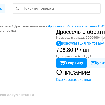
а
оссели
Дроссели латунные
Дроссель с обратным клапаном EM
ого товара
Дроссель с обра
Номер для заказа: 30006864
На
Консультация по товару
706.80 ₽ / шт.
Цена указана без НДС
В корзину
Купит
Описание
Все характеристики
кая документация