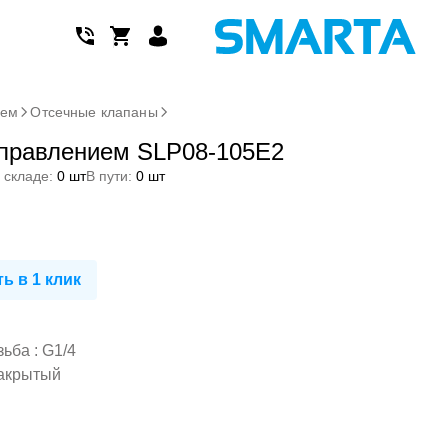
ием
Отсечные клапаны
управлением SLP08-105E2
 складе:
0 шт
В пути:
0 шт
ь в 1 клик
ьба : G1/4
закрытый