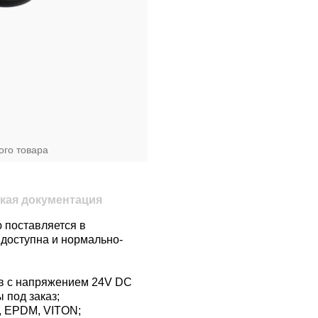
ого товара
кая документация
 поставляется в
доступна и нормально-
ов с напряжением 24V DC
 под заказ;
, EPDM, VITON;