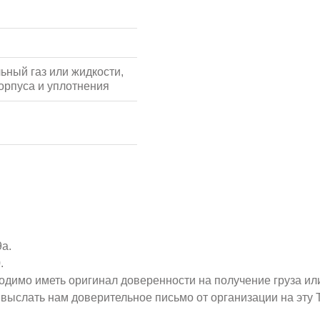
ьный газ или жидкости,
орпуса и уплотнения
9а.
.
ходимо иметь оригинал доверенности на получение груза ил
о выслать нам доверительное письмо от организации на эт