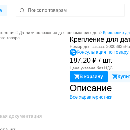
а
ложения
Датчики положения для пневмоприводов
Крепление дл
ого товара
Крепление для да
Номер для заказа: 30008835
На
Консультация по товару
187.20 ₽ / шт.
Цена указана без НДС
В корзину
Купит
Описание
Все характеристики
кая документация
от 5 шт