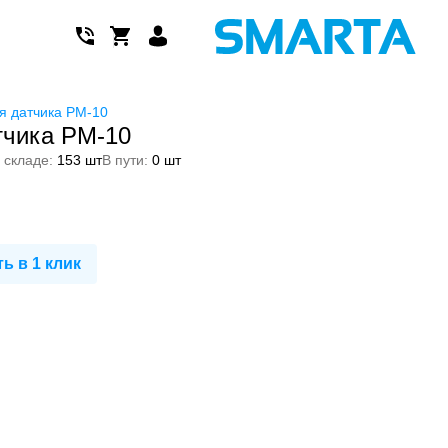
я датчика PM-10
тчика PM-10
 складе:
153 шт
В пути:
0 шт
ь в 1 клик