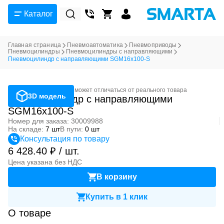
Каталог
Главная страница
Пневмоавтоматика
Пневмоприводы
Пневмоцилиндры
Пневмоцилиндры с направляющими
Пневмоцилиндр с направляющими SGM16x100-S
Фотография может отличаться от реального товара
3D модель
Пневмоцилиндр с направляющими
SGM16x100-S
Номер для заказа: 30009988
На складе:
7 шт
В пути:
0 шт
Консультация по товару
6 428.40 ₽ / шт.
Цена указана без НДС
В корзину
Купить в 1 клик
О товаре