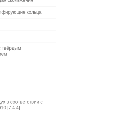
ая скольжения
мпфирующие кольца
с твёрдым
ием
ух в соответствии с
10 [7:4:4]