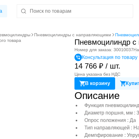
а
евмоцилиндры
Пневмоцилиндры с направляющими
Пневмоцил
ого товара
Пневмоцилиндр с
Номер для заказа: 30010037
На
Консультация по товару
14 766 ₽ / шт.
Цена указана без НДС
В корзину
Купит
Описание
Функция пневмоцилиндр
Диаметр поршня, мм : 
Опрос положения : Да
Тип направляющей : Н
Демпфирование : Упру