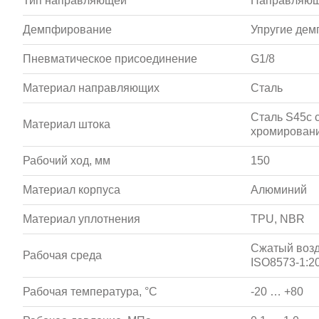
Тип направляющей
Направляющ
Демпфирование
Упругие де
Пневматическое присоединение
G1/8
Материал направляющих
Сталь
Сталь S45c 
Материал штока
хромирован
Рабочий ход, мм
150
Материал корпуса
Алюминий
Материал уплотнения
TPU, NBR
Сжатый возд
Рабочая среда
ISO8573-1:20
Рабочая температура, °С
-20 … +80