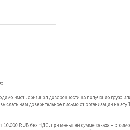
9а.
.
ходимо иметь оригинал доверенности на получение груза ил
о выслать нам доверительное письмо от организации на эт
от 10.000 RUB без НДС, при меньшей сумме заказа – стоим