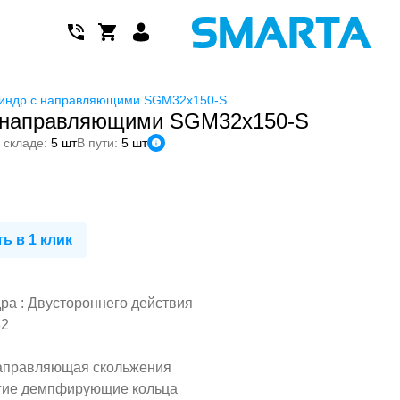
индр с направляющими SGM32x150-S
 направляющими SGM32x150-S
 складе:
5 шт
В пути:
5 шт
ь в 1 клик
а : Двустороннего действия
32
аправляющая скольжения
гие демпфирующие кольца