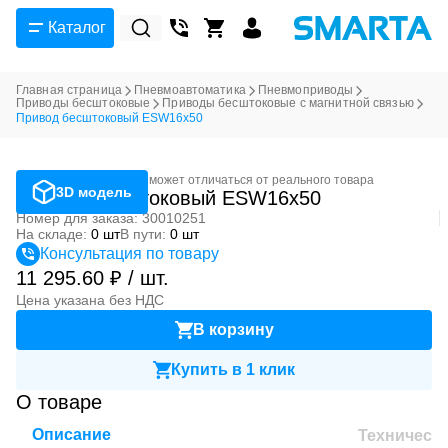
Каталог
Главная страница
Пневмоавтоматика
Пневмоприводы
Приводы бесштоковые
Приводы бесштоковые с магнитной связью
Привод бесштоковый ESW16x50
Фотография может отличаться от реального товара
3D модель
Привод бесштоковый ESW16x50
Номер для заказа: 30010251
На складе:
0 шт
В пути:
0 шт
Консультация по товару
11 295.60 ₽ / шт.
Цена указана без НДС
В корзину
Купить в 1 клик
О товаре
Описание
Техническ