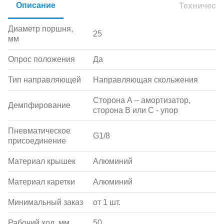
Описание
Техническ
Диаметр поршня,
25
мм
Опрос положения
Да
Тип направляющей
Направляющая скольжения
Сторона А – амортизатор,
Демпфирование
сторона В или С - упор
Пневматическое
G1/8
присоединение
Материал крышек
Алюминий
Материал каретки
Алюминий
Минимальный заказ
от 1 шт.
Рабочий ход, мм
50