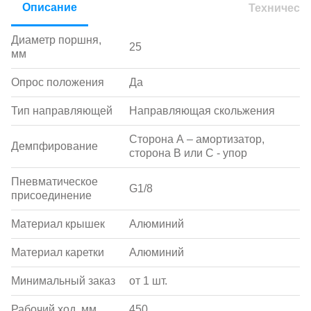
Описание
Техническ
Диаметр поршня,
25
мм
Опрос положения
Да
Тип направляющей
Направляющая скольжения
Сторона А – амортизатор,
Демпфирование
сторона В или С - упор
Пневматическое
G1/8
присоединение
Материал крышек
Алюминий
Материал каретки
Алюминий
Минимальный заказ
от 1 шт.
Рабочий ход, мм
450