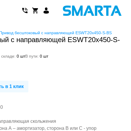
Привод бесштоковый с направляющей ESWT20x450-S-BS
вый с направляющей ESWT20x450-S-
 складе:
0 шт
В пути:
0 шт
ь в 1 клик
20
аправляющая скольжения
на А – амортизатор, сторона В или С - упор