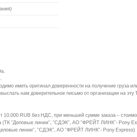
ания)
9а.
.
ходимо иметь оригинал доверенности на получение груза ил
о выслать нам доверительное письмо от организации на эт
от 10.000 RUB без НДС, при меньшей сумме заказа – стоим
а (ТК "Деловые линии", "СДЭК", АО "ФРЕЙТ ЛИНК"- Pony Ex
Деловые линии", "СДЭК", АО "ФРЕЙТ ЛИНК"- Pony Express)