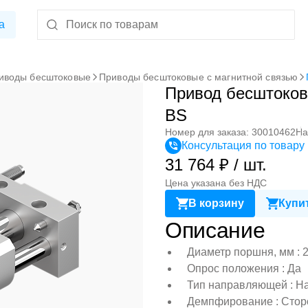
а
иводы бесштоковые
Приводы бесштоковые с магнитной связью
Привод бесштоко
BS
Номер для заказа: 30010462
На
Консультация по товару
31 764 ₽ / шт.
Цена указана без НДС
В корзину
Купит
Описание
Диаметр поршня, мм : 
Опрос положения : Да
Тип направляющей : Н
Демпфирование : Сторо