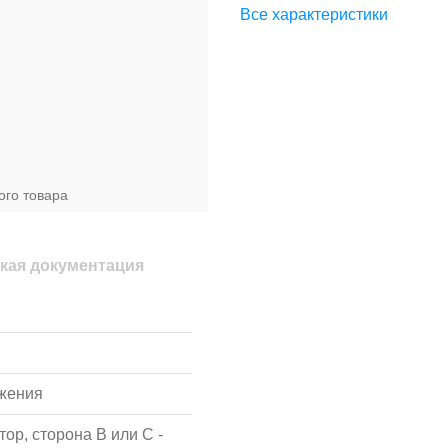
Все характеристики
ого товара
кая документация
жения
ор, сторона В или С -