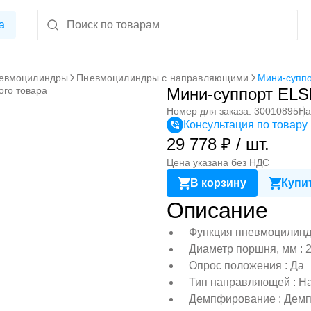
а
евмоцилиндры
Пневмоцилиндры с направляющими
Мини-суппо
ого товара
Мини-суппорт ELS
Номер для заказа: 30010895
На
Консультация по товару
29 778 ₽ / шт.
Цена указана без НДС
В корзину
Купит
Описание
Функция пневмоцилиндр
Диаметр поршня, мм : 
Опрос положения : Да
Тип направляющей : Н
Демпфирование : Демп