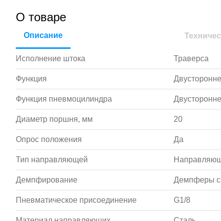
О товаре
Описание
Техничес
Исполнение штока
Траверса
Функция
Двусторонне
Функция пневмоцилиндра
Двусторонне
Диаметр поршня, мм
20
Опрос положения
Да
Тип направляющей
Направляющ
Демпфирование
Демпферы с 
Пневматическое присоединение
G1/8
Материал направляющих
Сталь