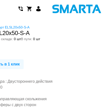
рт ELSL20x50-S-A
L20x50-S-A
 складе:
0 шт
В пути:
0 шт
ь в 1 клик
а : Двустороннего действия
20
аправляющая скольжения
феры с двух сторон