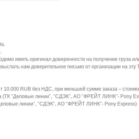
9а.
.
ходимо иметь оригинал доверенности на получение груза ил
о выслать нам доверительное письмо от организации на эт
от 10.000 RUB без НДС, при меньшей сумме заказа – стоим
а (ТК "Деловые линии", "СДЭК", АО "ФРЕЙТ ЛИНК"- Pony Ex
Деловые линии", "СДЭК", АО "ФРЕЙТ ЛИНК"- Pony Express)