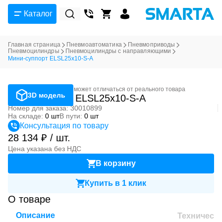
Каталог
Главная страница
Пневмоавтоматика
Пневмоприводы
Пневмоцилиндры
Пневмоцилиндры с направляющими
Мини-суппорт ELSL25x10-S-A
Фотография может отличаться от реального товара
3D модель
Мини-суппорт ELSL25x10-S-A
Номер для заказа: 30010899
На складе:
0 шт
В пути:
0 шт
Консультация по товару
28 134 ₽ / шт.
Цена указана без НДС
В корзину
Купить в 1 клик
О товаре
Описание
Техническ