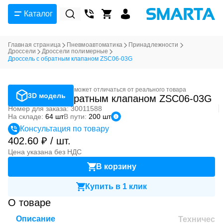
Каталог
Главная страница
Пневмоавтоматика
Принадлежности
Дроссели
Дроссели полимерные
Дроссель с обратным клапаном ZSC06-03G
Фотография может отличаться от реального товара
3D модель
Дроссель с обратным клапаном ZSC06-03G
Номер для заказа: 30011588
На складе:
64 шт
В пути:
200 шт
Консультация по товару
402.60 ₽ / шт.
Цена указана без НДС
В корзину
Купить в 1 клик
О товаре
Описание
Техническ