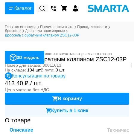
Каталог
Главная страница
Пневмоавтоматика
Принадлежности
Дроссели
Дроссели полимерные
Дроссель с обратным клапаном ZSC12-03P
Фотография может отличаться от реального товара
3D модель
Дроссель с обратным клапаном ZSC12-03P
Номер для заказа: 30011613
На складе:
194 шт
В пути:
0 шт
Консультация по товару
413.40 ₽ / шт.
Цена указана без НДС
В корзину
Купить в 1 клик
О товаре
Описание
Техническ