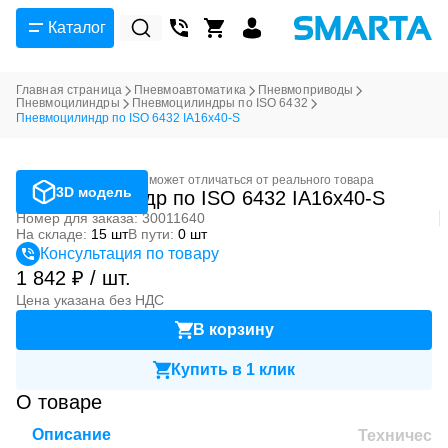
Каталог
Главная страница
Пневмоавтоматика
Пневмоприводы
Пневмоцилиндры
Пневмоцилиндры по ISO 6432
Пневмоцилиндр по ISO 6432 IA16x40-S
Фотография может отличаться от реального товара
3D модель
Пневмоцилиндр по ISO 6432 IA16x40-S
Номер для заказа: 30011640
На складе:
15 шт
В пути:
0 шт
Консультация по товару
1 842 ₽ / шт.
Цена указана без НДС
В корзину
Купить в 1 клик
О товаре
Описание
Техническ