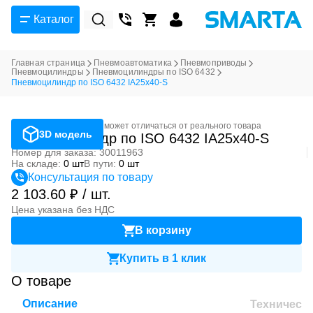
Каталог
Главная страница
Пневмоавтоматика
Пневмоприводы
Пневмоцилиндры
Пневмоцилиндры по ISO 6432
Пневмоцилиндр по ISO 6432 IA25x40-S
Фотография может отличаться от реального товара
3D модель
Пневмоцилиндр по ISO 6432 IA25x40-S
Номер для заказа: 30011963
На складе:
0 шт
В пути:
0 шт
Консультация по товару
2 103.60 ₽ / шт.
Цена указана без НДС
В корзину
Купить в 1 клик
О товаре
Описание
Техническ