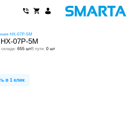
ения HX-07P-5M
 HX-07P-5M
 складе:
655 шт
В пути:
0 шт
ь в 1 клик