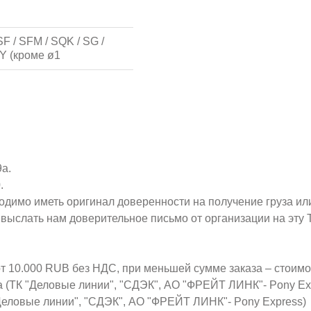
F / SFM / SQK / SG /
Y (кроме ø1
9а.
.
ходимо иметь оригинал доверенности на получение груза ил
о выслать нам доверительное письмо от организации на эт
от 10.000 RUB без НДС, при меньшей сумме заказа – стоим
а (ТК "Деловые линии", "СДЭК", АО "ФРЕЙТ ЛИНК"- Pony Ex
Деловые линии", "СДЭК", АО "ФРЕЙТ ЛИНК"- Pony Express)