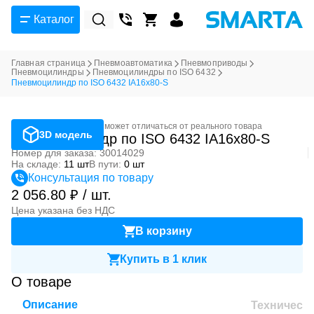
Каталог
Главная страница
Пневмоавтоматика
Пневмоприводы
Пневмоцилиндры
Пневмоцилиндры по ISO 6432
Пневмоцилиндр по ISO 6432 IA16x80-S
Фотография может отличаться от реального товара
3D модель
Пневмоцилиндр по ISO 6432 IA16x80-S
Номер для заказа: 30014029
На складе:
11 шт
В пути:
0 шт
Консультация по товару
2 056.80 ₽ / шт.
Цена указана без НДС
В корзину
Купить в 1 клик
О товаре
Описание
Техническ