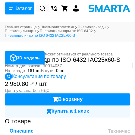
Каталог
Главная страница
Пневмоавтоматика
Пневмоприводы
Пневмоцилиндры
Пневмоцилиндры по ISO 6432
Пневмоцилиндр по ISO 6432 IAC25x60-S
Фотография может отличаться от реального товара
3D модель
Пневмоцилиндр по ISO 6432 IAC25x60-S
Номер для заказа: 30014037
На складе:
161 шт
В пути:
0 шт
Консультация по товару
2 980.80 ₽ / шт.
Цена указана без НДС
В корзину
Купить в 1 клик
О товаре
Описание
Техническ