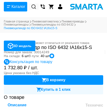
Каталог
Главная страница
Пневмоавтоматика
Пневмоприводы
Пневмоцилиндры
Пневмоцилиндры по ISO 6432
Пневмоцилиндр по ISO 6432 IA16x15-S
Фотография может отличаться от реального товара
3D модель
Пневмоцилиндр по ISO 6432 IA16x15-S
Номер для заказа: 30014249
На складе:
6 шт
В пути:
40 шт
Консультация по товару
1 732.80 ₽ / шт.
Цена указана без НДС
В корзину
Купить в 1 клик
О товаре
Описание
Техническ