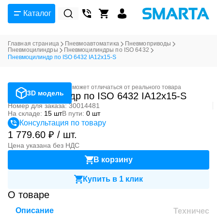
Каталог
Главная страница
Пневмоавтоматика
Пневмоприводы
Пневмоцилиндры
Пневмоцилиндры по ISO 6432
Пневмоцилиндр по ISO 6432 IA12x15-S
Фотография может отличаться от реального товара
3D модель
Пневмоцилиндр по ISO 6432 IA12x15-S
Номер для заказа: 30014481
На складе:
15 шт
В пути:
0 шт
Консультация по товару
1 779.60 ₽ / шт.
Цена указана без НДС
В корзину
Купить в 1 клик
О товаре
Описание
Техническ