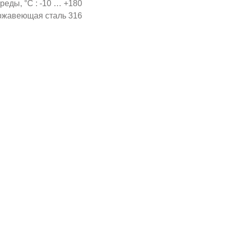
еды, °С : -10 … +180
ержавеющая сталь 316