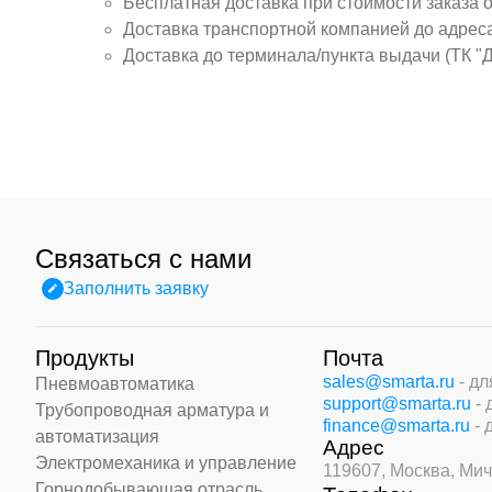
Бесплатная доставка при стоимости заказа 
Доставка транспортной компанией до адрес
Доставка до терминала/пункта выдачи (ТК "
Связаться с нами
Заполнить заявку
Продукты
Почта
sales@smarta.ru
- д
Пневмоавтоматика
support@smarta.ru
-
Трубопроводная арматура и
finance@smarta.ru
- 
автоматизация
Адрес
Электромеханика и управление
119607, Москва,
Мич
Горнодобывающая отрасль