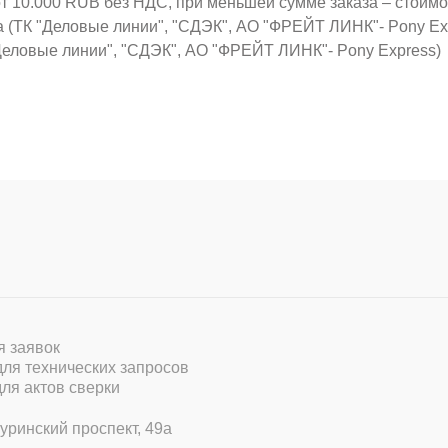
от 10.000 RUB без НДС, при меньшей сумме заказа – стоим
а (ТК "Деловые линии", "СДЭК", АО "ФРЕЙТ ЛИНК"- Pony Ex
Деловые линии", "СДЭК", АО "ФРЕЙТ ЛИНК"- Pony Express)
ля заявок
 для технических запросов
для актов сверки
уринский проспект, 49а