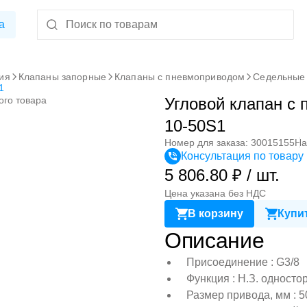
а
ия
Клапаны запорные
Клапаны с пневмоприводом
Седельные 
1
ого товара
Угловой клапан с
10-50S1
Номер для заказа: 30015155
На
Консультация по товару
5 806.80 ₽ / шт.
Цена указана без НДС
В корзину
Купит
Описание
Присоединение : G3/8
Функция : Н.З. односто
Размер привода, мм : 5