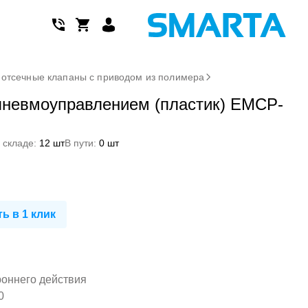
отсечные клапаны с приводом из полимера
 пневмоуправлением (пластик) EMCP-
 складе:
12 шт
В пути:
0 шт
ь в 1 клик
роннего действия
0