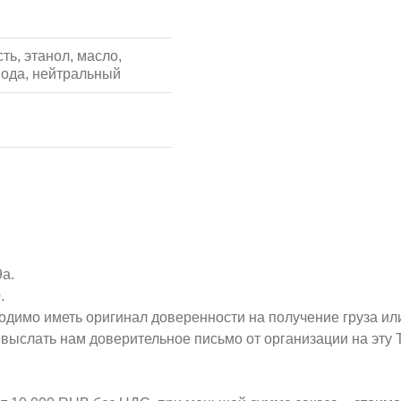
ть, этанол, масло,
Вода, нейтральный
9а.
.
ходимо иметь оригинал доверенности на получение груза ил
о выслать нам доверительное письмо от организации на эт