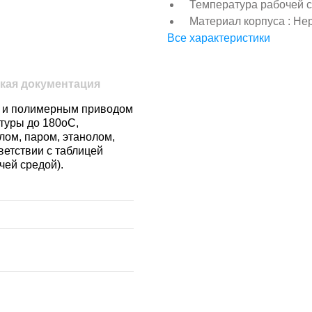
Температура рабочей ср
Материал корпуса : Н
Все характеристики
кая документация
и и полимерным приводом
туры до 180оС,
лом, паром, этанолом,
ветствии с таблицей
чей средой).