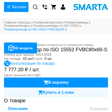
Каталог
Главная страница
Пневмоавтоматика
Пневмоприводы
Пневмоцилиндры
Пневмоцилиндры по ISO 15552
Пневмоцилиндр по ISO 15552 FVBC80x60-S
Фотография может отличаться от реального товара
3D модель
Пневмоцилиндр по ISO 15552 FVBC80x60-S
Номер для заказа: 30015668
На складе:
10 шт
В пути:
0 шт
Консультация по товару
7 777.20 ₽ / шт.
Цена указана без НДС
В корзину
Купить в 1 клик
О товаре
Описание
Техническ