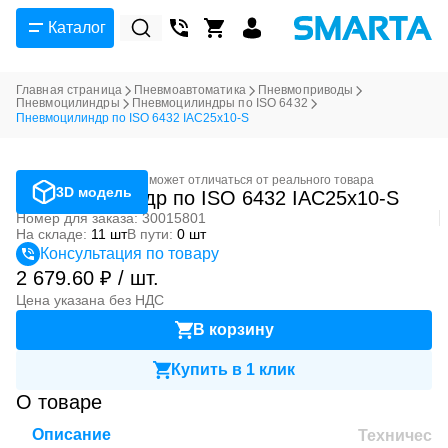
Каталог
Главная страница
Пневмоавтоматика
Пневмоприводы
Пневмоцилиндры
Пневмоцилиндры по ISO 6432
Пневмоцилиндр по ISO 6432 IAC25x10-S
Фотография может отличаться от реального товара
3D модель
Пневмоцилиндр по ISO 6432 IAC25x10-S
Номер для заказа: 30015801
На складе:
11 шт
В пути:
0 шт
Консультация по товару
2 679.60 ₽ / шт.
Цена указана без НДС
В корзину
Купить в 1 клик
О товаре
Описание
Техническ