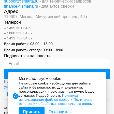
support@smarta.ru
- для технических запросов
finance@smarta.ru
- для актов сверки
Адрес
119607, Москва,
Мичуринский проспект, 49а
Телефон
+7 499 501 34 50
+7 800 550 34 87
+7 499 757 34 87
Время работы:
08:00 – 18:00
Время работы склада:
09:00
–
18:00
Подписаться на новости
Мы используем cookie
Нажимая на кнопку «Подписаться», вы соглашаетесь с
Некоторые cookie необходимы для работы
условиями обработки персональных данных
сайта и безопасности. Для аналитики,
персонализации и рекламы нам нужно Ваше
согласие. Подробнее см.
Политика
использования файлов cookie
и
Политика в
отношении обработки персональных данных
.
© 2026 ООО «СМАРТ Автоматизация»
Принять
Отклонить
Все права защищены.