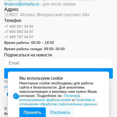
finance@smarta.ru
- для актов сверки
Адрес
119607, Москва,
Мичуринский проспект, 49а
Телефон
+7 499 501 34 50
+7 800 550 34 87
+7 499 757 34 87
Время работы:
08:00 – 18:00
Время работы склада:
09:00
–
18:00
Подписаться на новости
Мы используем cookie
Нажимая на кнопку «Подписаться», вы соглашаетесь с
Некоторые cookie необходимы для работы
условиями обработки персональных данных
сайта и безопасности. Для аналитики,
персонализации и рекламы нам нужно Ваше
согласие. Подробнее см.
Политика
использования файлов cookie
и
Политика в
отношении обработки персональных данных
.
© 2026 ООО «СМАРТ Автоматизация»
Принять
Отклонить
Все права защищены.