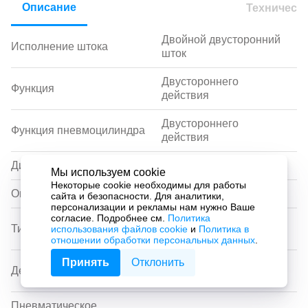
Описание
Техническ
Двойной двусторонний
Исполнение штока
шток
Двустороннего
Функция
действия
Двустороннего
Функция пневмоцилиндра
действия
Диаметр поршня, мм
16
Мы используем cookie
Некоторые cookie необходимы для работы
Опрос положения
Да
сайта и безопасности. Для аналитики,
персонализации и рекламы нам нужно Ваше
согласие. Подробнее см.
Политика
Направляющая
Тип направляющей
использования файлов cookie
и
Политика в
скольжения
отношении обработки персональных данных
.
Принять
Отклонить
Упругие
Демпфирование
демпфирующие кольца
Пневматическое