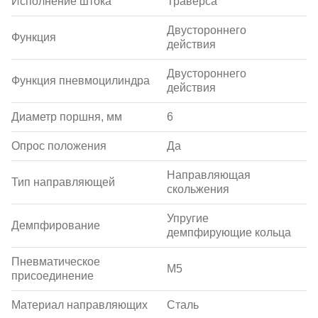
Исполнение штока
Траверса
Двустороннего
Функция
действия
Двустороннего
Функция пневмоцилиндра
действия
Диаметр поршня, мм
6
Опрос положения
Да
Направляющая
Тип направляющей
скольжения
Упругие
Демпфирование
демпфирующие кольца
Пневматическое
M5
присоединение
Материал направляющих
Сталь